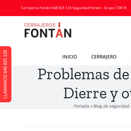
Saltar
Cerrajeros Fontán 648 825 126 Seguridad Fontán - Grupo C5M ®
al
contenido
LLAMANOS 648 825 126
INICIO
CERRAJERO
Problemas de
Dierre y o
Portada
»
Blog de seguridad