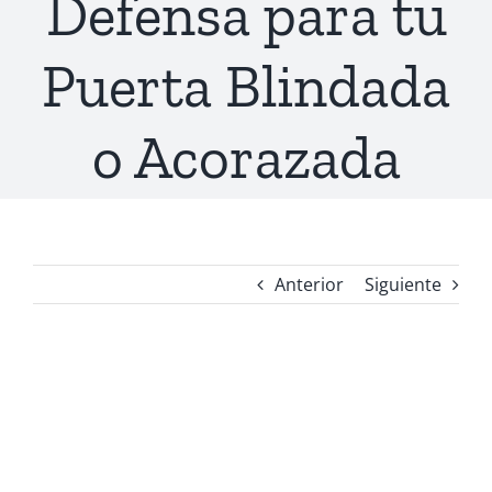
Defensa para tu
Puerta Blindada
o Acorazada
Anterior
Siguiente
Ver
imagen
más
grande