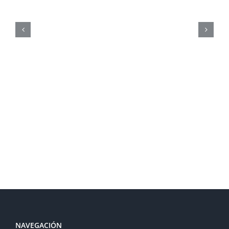
Daños por DANA 2024 en
alquileres:
Responsabilidades de
arrendador e inquilino
NAVEGACIÓN