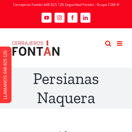
Cerrajeros Fontán 648 825 126 Seguridad Fontán - Grupo C5M ®
LLAMANOS 648 825 126
Persianas
Naquera