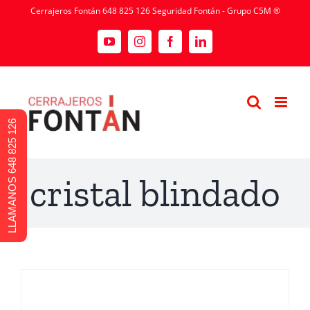
Cerrajeros Fontán 648 825 126 Seguridad Fontán - Grupo C5M ®
LLAMANOS 648 825 126
cristal blindado