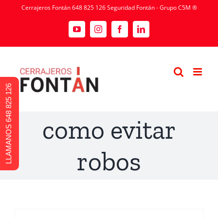
Cerrajeros Fontán 648 825 126 Seguridad Fontán - Grupo C5M ®
LLAMANOS 648 825 126
como evitar
robos