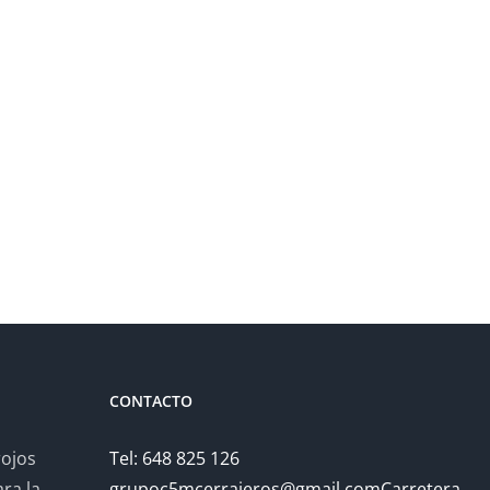
CONTACTO
rojos
Tel: 648 825 126
ra la
grupoc5mcerrajeros@gmail.comCarretera