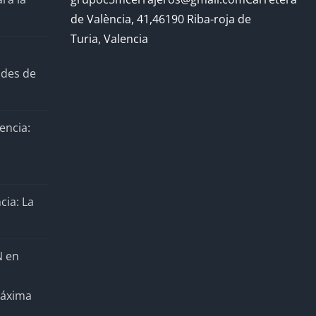
de València, 41,46190 Riba-roja de
Turia, Valencia
ades de
encia:
cia: La
N en
Máxima