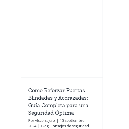
ar
adas
Guía
 una
tima
a evitar
Cómo Reforzar Puertas
Blindadas y Acorazadas:
Guía Completa para una
Seguridad Óptima
Por
vlccerrajero
|
15 septiembre,
2024
|
Blog
,
Consejos de seguridad