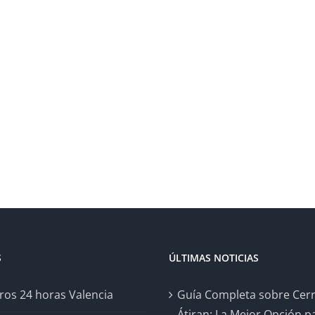
S
ÚLTIMAS NOTICIAS
ros 24 horas Valencia
Guía Completa sobre Cer
Átiran: La Mejor Opción pa