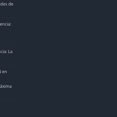
ades de
encia:
cia: La
N en
Máxima