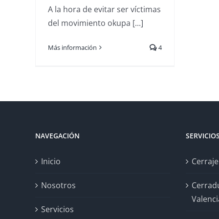
A la hora de evitar ser víctimas
del movimiento okupa [...]
Más información
4
NAVEGACIÓN
SERVICIO
Inicio
Cerraje
Nosotros
Cerrad
Valenci
Servicios