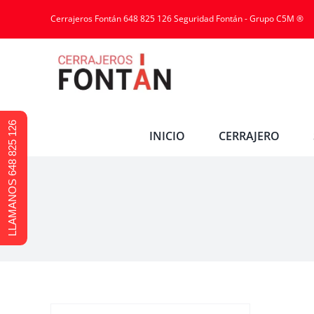
Cerrajeros Fontán 648 825 126 Seguridad Fontán - Grupo C5M ®
LLAMANOS 648 825 126
INICIO
CERRAJERO