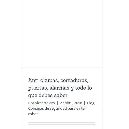
,
,
as y
bes
a evitar
Anti okupas, cerraduras,
puertas, alarmas y todo lo
que debes saber
Por
vlccerrajero
|
27 abril, 2018
|
Blog
,
Consejos de seguridad para evitar
robos