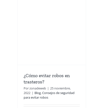
obos
?
a evitar
¿Cómo evitar robos en
trasteros?
Por
zonadeweb
|
25 noviembre,
2022
|
Blog
,
Consejos de seguridad
para evitar robos