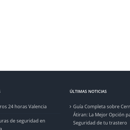
S
ÚLTIMAS NOTICIAS
ros 24 horas Valencia
Guía Completa sobre Cer
Átiran: La Mejor Opción pa
uras de seguridad en
Seguridad de tu trastero
a