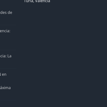
Turia, Valencia
ades de
encia:
cia: La
N en
Máxima