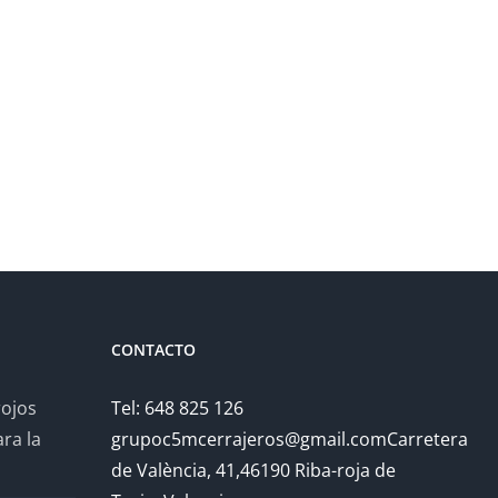
CONTACTO
rojos
Tel: 648 825 126
ra la
grupoc5mcerrajeros@gmail.comCarretera
de València, 41,46190 Riba-roja de