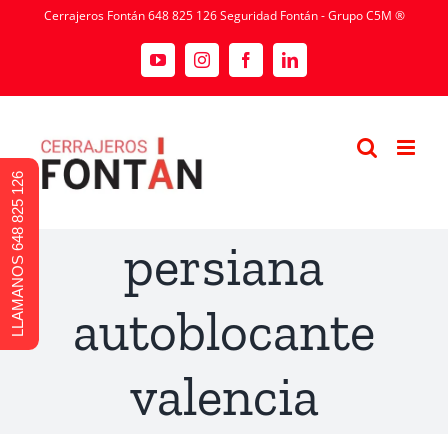
Cerrajeros Fontán 648 825 126 Seguridad Fontán - Grupo C5M ®
LLAMANOS 648 825 126
persiana
autoblocante
valencia