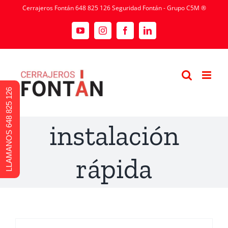
Cerrajeros Fontán 648 825 126 Seguridad Fontán - Grupo C5M ®
LLAMANOS 648 825 126
instalación
rápida