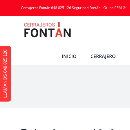
Cerrajeros Fontán 648 825 126 Seguridad Fontán - Grupo C5M ®
LLAMANOS 648 825 126
INICIO
CERRAJERO