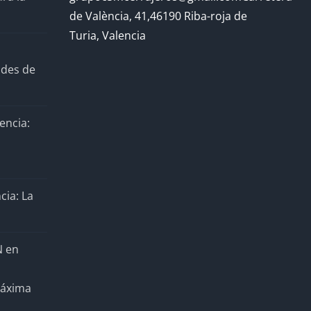
de València, 41,46190 Riba-roja de
Turia, Valencia
ades de
encia:
cia: La
N en
Máxima