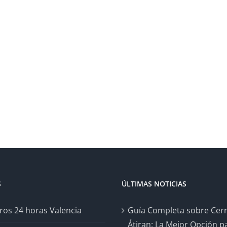
S
ÚLTIMAS NOTICIAS
ros 24 horas Valencia
Guía Completa sobre Cer
Átiran: La Mejor Opción pa