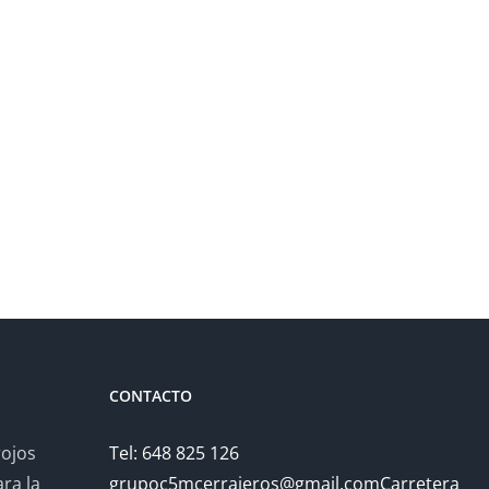
CONTACTO
rojos
Tel: 648 825 126
ra la
grupoc5mcerrajeros@gmail.comCarretera