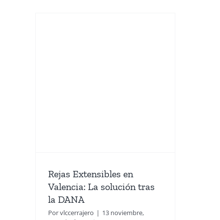
les
La
la
Rejas Extensibles en
Valencia: La solución tras
la DANA
Por
vlccerrajero
|
13 noviembre,