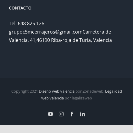
CONTACTO
Tel: 648 825 126
grupoc5mcerrajeros@gmail.comCarretera de
València, 41,46190 Riba-roja de Turia, Valencia
Copyright 2021
Diseño web valencia
por Zonadeweb.
Legalidad
web valencia
por legalizaweb
YouTube
Instagram
Facebook
LinkedIn