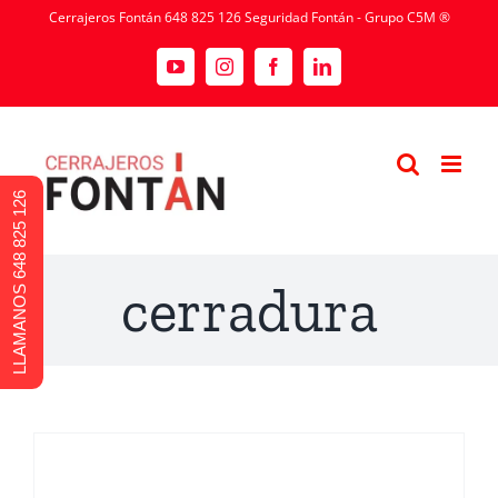
Cerrajeros Fontán 648 825 126 Seguridad Fontán - Grupo C5M ®
LLAMANOS 648 825 126
cerradura