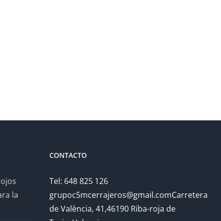
CONTACTO
rojos
Tel: 648 825 126
ra la
grupoc5mcerrajeros@gmail.comCarretera
de València, 41,46190 Riba-roja de