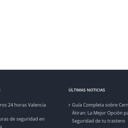
S
ÚLTIMAS NOTICIAS
ros 24 horas Valencia
Guía Completa sobre Cer
Átiran: La Mejor Opción pa
uras de seguridad en
Seguridad de tu trastero
a