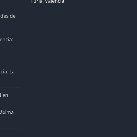
Turia, Valencia
ades de
encia:
cia: La
N en
Máxima