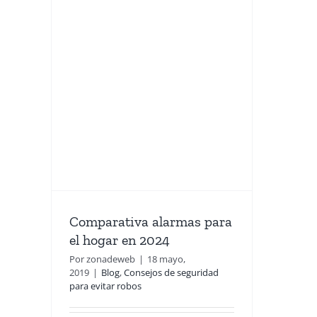
a
el
24
a evitar
Comparativa alarmas para
el hogar en 2024
Por
zonadeweb
|
18 mayo,
2019
|
Blog
,
Consejos de seguridad
para evitar robos