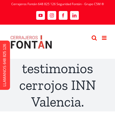
Cerrajeros Fontán 648 825 126 Seguridad Fontán - Grupo C5M ®
LLAMANOS 648 825 126
testimonios
cerrojos INN
Valencia.