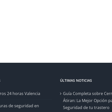
S
ÚLTIMAS NOTICIAS
ros 24 horas Valencia
Guía Completa sobre Cer
Átiran: La Mejor Opción pa
uras de seguridad en
Seguridad de tu trastero