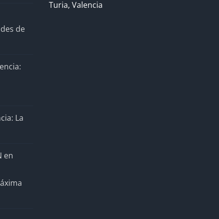
Turia, Valencia
ades de
encia:
cia: La
N en
Máxima