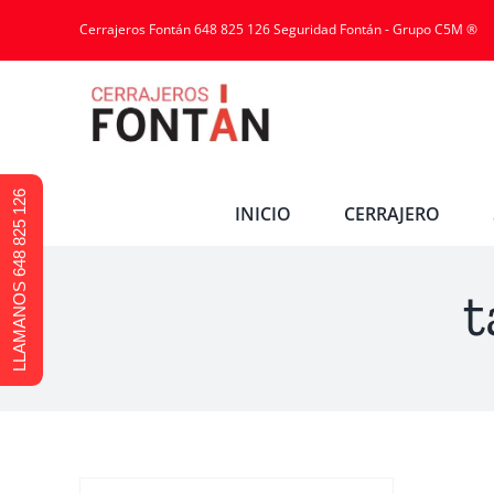
Cerrajeros Fontán 648 825 126 Seguridad Fontán - Grupo C5M ®
LLAMANOS 648 825 126
INICIO
CERRAJERO
t