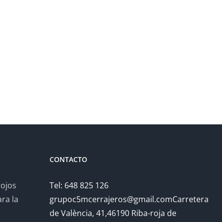
CONTACTO
rojos
Tel: 648 825 126
ra la
grupoc5mcerrajeros@gmail.comCarretera
de València, 41,46190 Riba-roja de