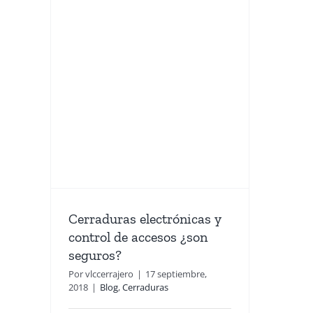
s
 y
esos
s?
Cerraduras electrónicas y
control de accesos ¿son
seguros?
Por
vlccerrajero
|
17 septiembre,
2018
|
Blog
,
Cerraduras