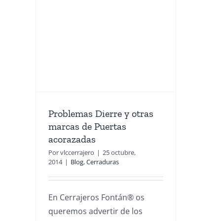
re y
 de
adas
Problemas Dierre y otras
marcas de Puertas
acorazadas
Por
vlccerrajero
|
25 octubre,
2014
|
Blog
,
Cerraduras
En Cerrajeros Fontán® os
queremos advertir de los