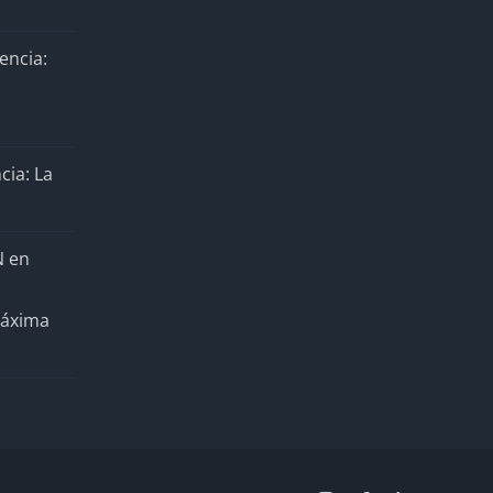
encia:
cia: La
N en
Máxima