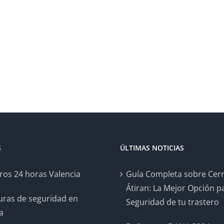
S
ÚLTIMAS NOTICIAS
ros 24 horas Valencia
Guía Completa sobre Cer
Átiran: La Mejor Opción pa
uras de seguridad en
Seguridad de tu trastero
a