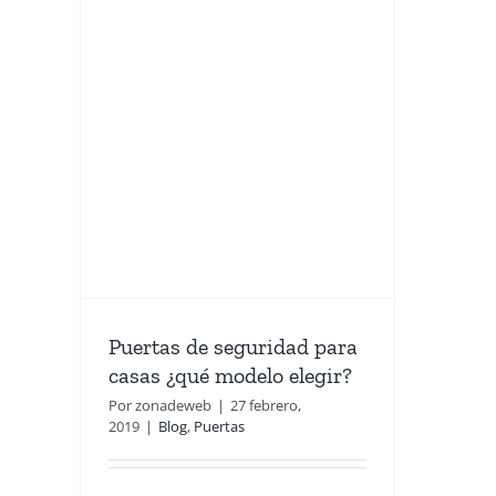
ra
delo
Puertas de seguridad para
casas ¿qué modelo elegir?
Por
zonadeweb
|
27 febrero,
2019
|
Blog
,
Puertas