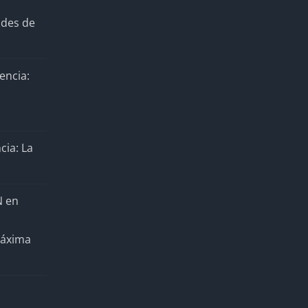
ades de
encia:
cia: La
N en
Máxima