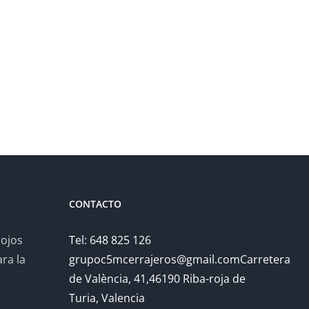
CONTACTO
rojos
Tel: 648 825 126
ra la
grupoc5mcerrajeros@gmail.comCarretera
de València, 41,46190 Riba-roja de
Turia, Valencia