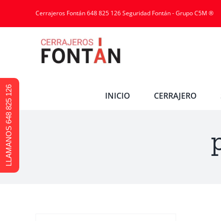
Cerrajeros Fontán 648 825 126 Seguridad Fontán - Grupo C5M ®
LLAMANOS 648 825 126
INICIO
CERRAJERO