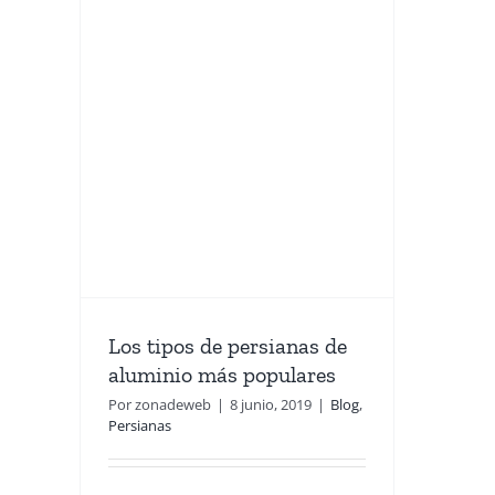
e
e
s
Los tipos de persianas de
aluminio más populares
Por
zonadeweb
|
8 junio, 2019
|
Blog
,
Persianas