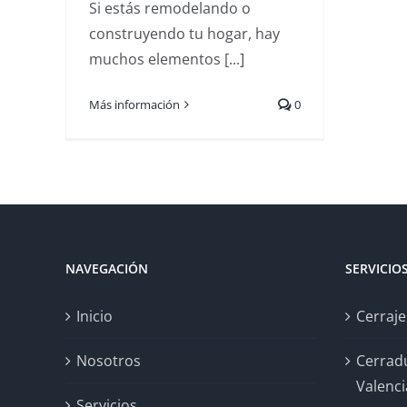
Si estás remodelando o
construyendo tu hogar, hay
muchos elementos [...]
Más información
0
NAVEGACIÓN
SERVICIO
Inicio
Cerraje
Nosotros
Cerrad
Valenci
Servicios