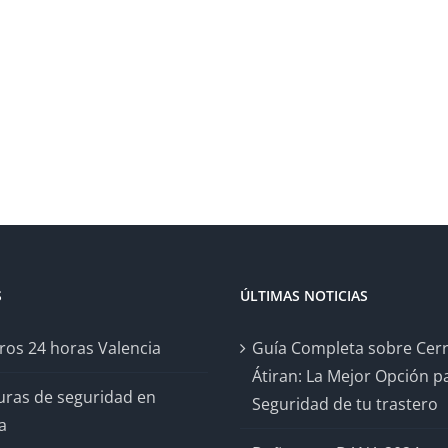
S
ÚLTIMAS NOTICIAS
ros 24 horas Valencia
Guía Completa sobre Cer
Átiran: La Mejor Opción pa
uras de seguridad en
Seguridad de tu trastero
a