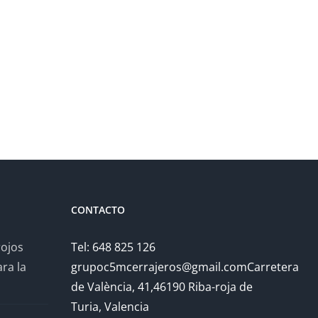
CONTACTO
rojos
Tel: 648 825 126
ra la
grupoc5mcerrajeros@gmail.comCarretera
de València, 41,46190 Riba-roja de
Turia, Valencia