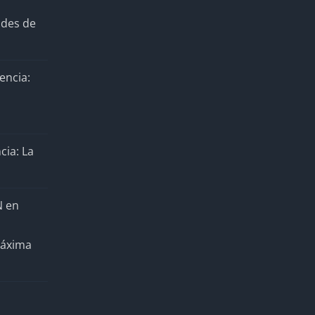
ades de
encia:
cia: La
N en
Máxima