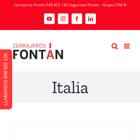
Cerrajeros Fontán 648 825 126 Seguridad Fontán - Grupo C5M ®
LLAMANOS 648 825 126
Italia