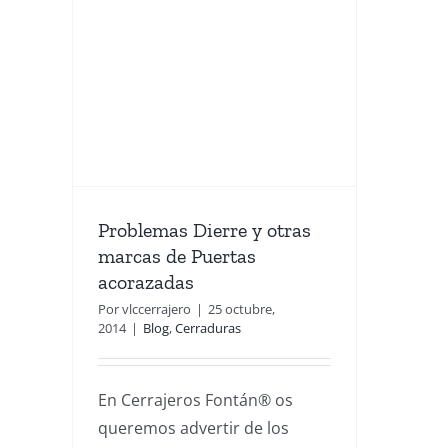
re y
 de
adas
Problemas Dierre y otras
marcas de Puertas
acorazadas
Por
vlccerrajero
|
25 octubre,
2014
|
Blog
,
Cerraduras
En Cerrajeros Fontán® os
queremos advertir de los