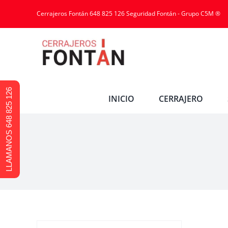
Cerrajeros Fontán 648 825 126 Seguridad Fontán - Grupo C5M ®
LLAMANOS 648 825 126
INICIO
CERRAJERO