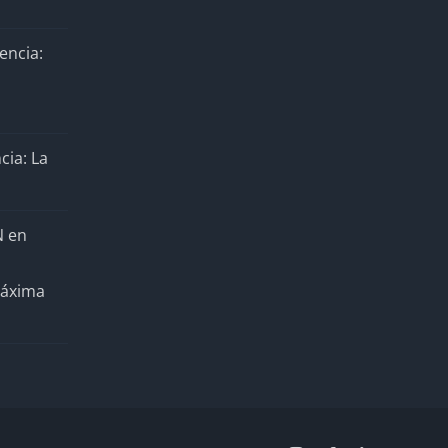
encia:
cia: La
N en
Máxima