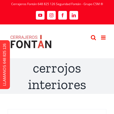
Cerrajeros Fontán 648 825 126 Seguridad Fontán - Grupo C5M ®
LLAMANOS 648 825 126
cerrojos
interiores