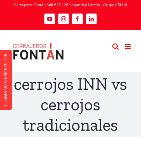
Cerrajeros Fontán 648 825 126 Seguridad Fontán - Grupo C5M ®
LLAMANOS 648 825 126
cerrojos INN vs
cerrojos
tradicionales