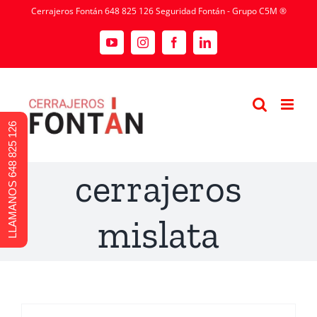
Cerrajeros Fontán 648 825 126 Seguridad Fontán - Grupo C5M ®
LLAMANOS 648 825 126
cerrajeros
mislata