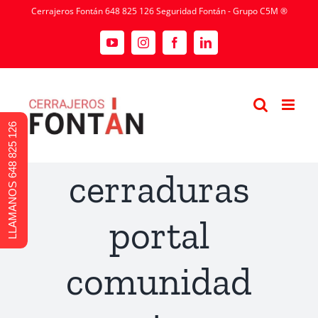
Cerrajeros Fontán 648 825 126 Seguridad Fontán - Grupo C5M ®
LLAMANOS 648 825 126
cerraduras
portal
comunidad