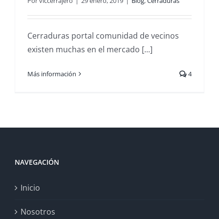
Por
vlccerrajero
|
29 enero, 2019
|
Blog
,
Cerraduras
Cerraduras portal comunidad de vecinos
existen muchas en el mercado [...]
Más información
4
NAVEGACIÓN
Inicio
Nosotros