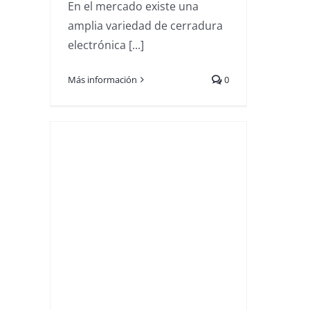
En el mercado existe una
amplia variedad de cerradura
electrónica [...]
Más información
0
esos
s
son