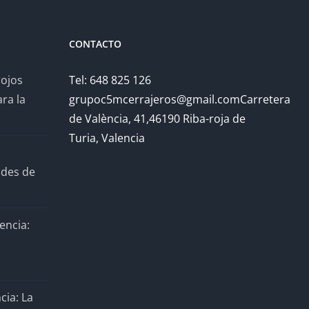
CONTACTO
rojos
Tel: 648 825 126
ra la
grupoc5mcerrajeros@gmail.comCarretera
de València, 41,46190 Riba-roja de
Turia, Valencia
ades de
encia:
cia: La