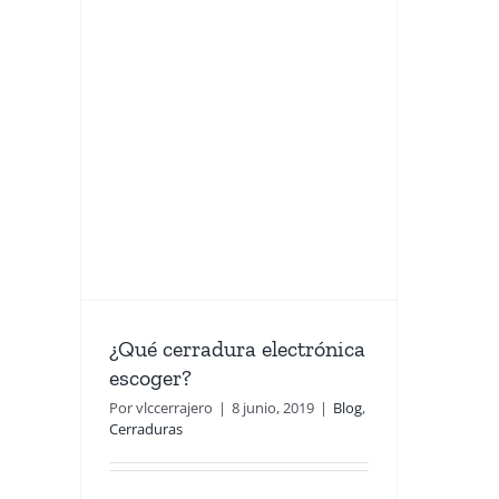
ra
¿Qué cerradura electrónica
escoger?
Por
vlccerrajero
|
8 junio, 2019
|
Blog
,
Cerraduras