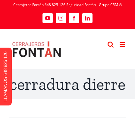
Cerrajeros Fontán 648 825 126 Seguridad Fontán - Grupo C5M ®
LLAMANOS 648 825 126
cerradura dierre