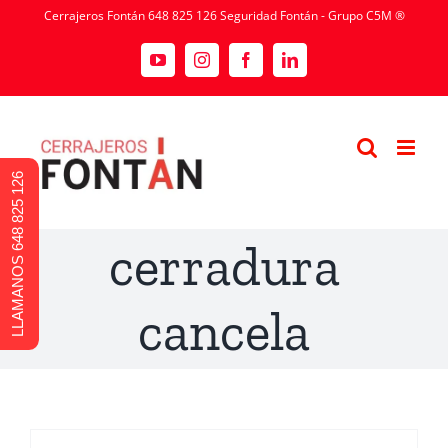
Cerrajeros Fontán 648 825 126 Seguridad Fontán - Grupo C5M ®
LLAMANOS 648 825 126
cerradura
cancela