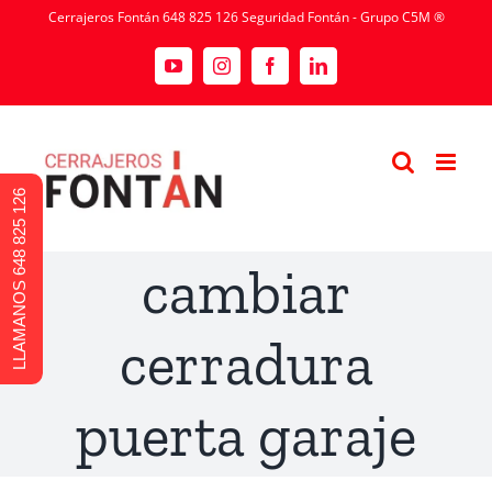
Cerrajeros Fontán 648 825 126 Seguridad Fontán - Grupo C5M ®
LLAMANOS 648 825 126
cambiar
cerradura
puerta garaje