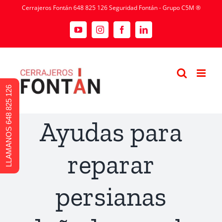
Cerrajeros Fontán 648 825 126 Seguridad Fontán - Grupo C5M ®
LLAMANOS 648 825 126
Ayudas para
reparar
persianas