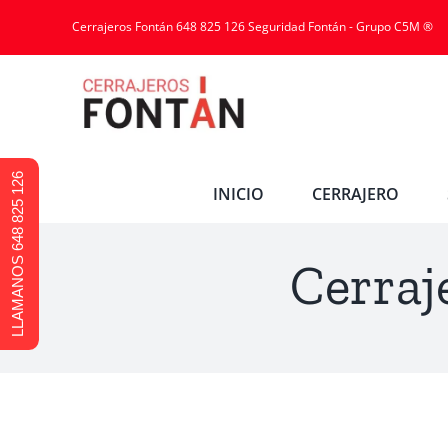
Cerrajeros Fontán 648 825 126 Seguridad Fontán - Grupo C5M ®
LLAMANOS 648 825 126
INICIO
CERRAJERO
Cerraj